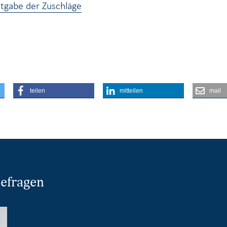
ntgabe der Zuschläge
teilen
mitteilen
mail
sefragen