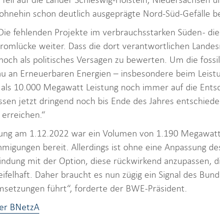
s ohnehin schon deutlich ausgeprägte Nord-Süd-Gefälle 
ie fehlenden Projekte im verbrauchsstarken Süden - die 
romlücke weiter. Dass die dort verantwortlichen Landesr
 noch als politisches Versagen zu bewerten. Um die fossi
au an Erneuerbaren Energien – insbesondere beim Leist
 als 10.000 Megawatt Leistung noch immer auf die Ent
ssen jetzt dringend noch bis Ende des Jahres entschied
erreichen.“
bung am 1.12.2022 war ein Volumen von 1.190 Megawatt
migungen bereit. Allerdings ist ohne eine Anpassung de
indung mit der Option, diese rückwirkend anzupassen, di
ifelhaft. Daher braucht es nun zügig ein Signal des Bu
setzungen führt“, forderte der BWE-Präsident.
der BNetzA