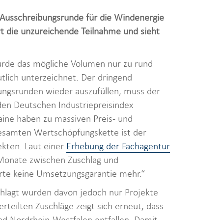
-Ausschreibungsrunde für die Windenergie
t die unzureichende Teilnahme und sieht
urde das mögliche Volumen nur zu rund
utlich unterzeichnet. Der dringend
ungsrunden wieder auszufüllen, muss der
en Deutschen Industriepreisindex
aine haben zu massiven Preis- und
gesamten Wertschöpfungskette ist der
ekten. Laut einer
Erhebung der Fachagentur
 Monate zwischen Zuschlag und
rte keine Umsetzungsgarantie mehr.“
hlagt wurden davon jedoch nur Projekte
rteilten Zuschläge zeigt sich erneut, dass
und Nordrhein-Westfalen entfallen. Damit