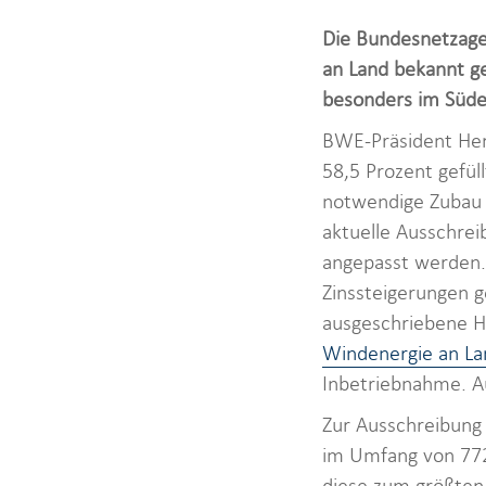
Die Bundesnetzage
an Land bekannt g
besonders im Süde
BWE-Präsident Her
58,5 Prozent gefül
notwendige Zubau 
aktuelle Ausschre
angepasst werden. 
Zinssteigerungen g
ausgeschriebene Hö
Windenergie an La
Inbetriebnahme. A
Zur Ausschreibung
im Umfang von 772 
diese zum größten 