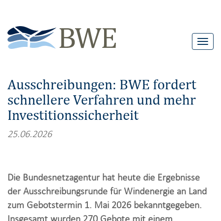
T
o
g
Ausschreibungen: BWE fordert
g
schnellere Verfahren und mehr
l
Investitionssicherheit
e
n
25.06.2026
a
v
i
Die Bundesnetzagentur hat heute die Ergebnisse
g
der Ausschreibungsrunde für Windenergie an Land
a
zum Gebotstermin 1. Mai 2026 bekanntgegeben.
t
Insgesamt wurden 270 Gebote mit einem