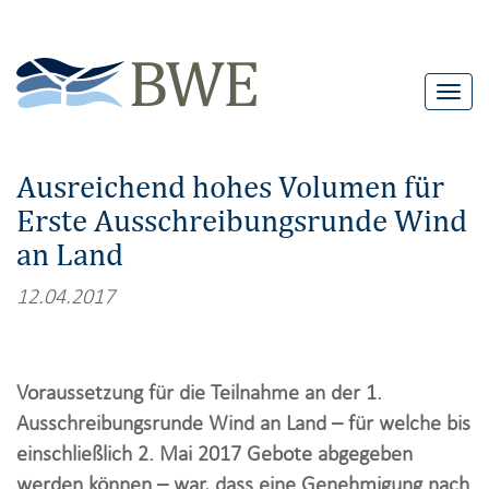
T
o
g
Ausreichend hohes Volumen für
g
Erste Ausschreibungsrunde Wind
l
an Land
e
n
12.04.2017
a
v
i
Voraussetzung für die Teilnahme an der 1.
g
Ausschreibungsrunde Wind an Land – für welche bis
a
einschließlich 2. Mai 2017 Gebote abgegeben
t
werden können – war, dass eine Genehmigung nach