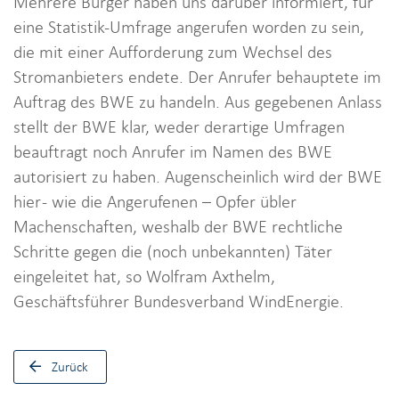
Mehrere Bürger haben uns darüber informiert, für
i
eine Statistik-Umfrage angerufen worden zu sein,
o
die mit einer Aufforderung zum Wechsel des
n
Stromanbieters endete. Der Anrufer behauptete im
Auftrag des BWE zu handeln. Aus gegebenen Anlass
stellt der BWE klar, weder derartige Umfragen
beauftragt noch Anrufer im Namen des BWE
autorisiert zu haben. Augenscheinlich wird der BWE
hier - wie die Angerufenen – Opfer übler
Machenschaften, weshalb der BWE rechtliche
Schritte gegen die (noch unbekannten) Täter
eingeleitet hat, so Wolfram Axthelm,
Geschäftsführer Bundesverband WindEnergie.
Zurück