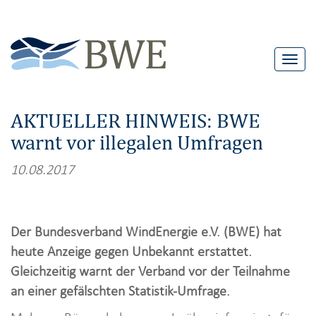
T
o
g
AKTUELLER HINWEIS: BWE
g
warnt vor illegalen Umfragen
l
e
10.08.2017
n
a
v
Der Bundesverband WindEnergie e.V. (BWE) hat
i
heute Anzeige gegen Unbekannt erstattet.
g
Gleichzeitig warnt der Verband vor der Teilnahme
a
an einer gefälschten Statistik-Umfrage.
t