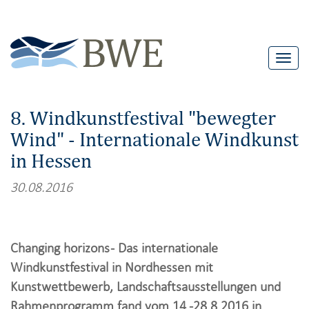
T
o
g
8. Windkunstfestival "bewegter
g
Wind" - Internationale Windkunst
l
in Hessen
e
n
30.08.2016
a
v
i
Changing horizons - Das internationale
g
Windkunstfestival in Nordhessen mit
a
Kunstwettbewerb, Landschaftsausstellungen und
t
Rahmenprogramm fand vom 14.-28.8.2016 in