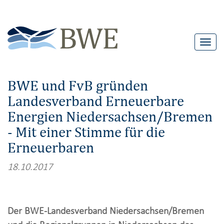
T
o
g
BWE und FvB gründen
g
Landesverband Erneuerbare
l
Energien Niedersachsen/Bremen
e
n
- Mit einer Stimme für die
a
Erneuerbaren
v
18.10.2017
i
g
a
Der BWE-Landesverband Niedersachsen/Bremen
t